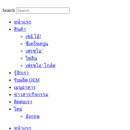
Skip
to
Search
content
หน้าแรก
สินค้า
เซย์ โอ้!
ซีเคร็ทสปูน
เฟรชโอ’
ไพลิน
เฟรชโอ’ โกล์ด
รู้จักเรา
รับผลิต OEM
เมนูอาหาร
ข่าวสาร/กิจกรรม
ติดต่อเรา
ไทย
อังกฤษ
หน้าแรก