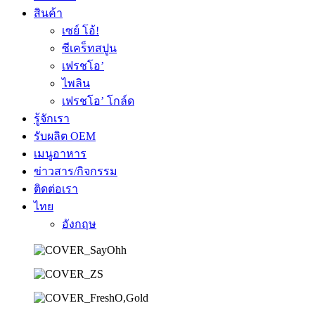
สินค้า
เซย์ โอ้!
ซีเคร็ทสปูน
เฟรชโอ’
ไพลิน
เฟรชโอ’ โกล์ด
รู้จักเรา
รับผลิต OEM
เมนูอาหาร
ข่าวสาร/กิจกรรม
ติดต่อเรา
ไทย
อังกฤษ