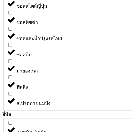
ซอสสไตล์ญี่ปุ่น
ซอสพิซซ่า
ซอสและน้ำปรุงรสไทย
ซอสดิป
มายองเนส
ฟิลลิ่ง
สเปรดทาขนมปัง
ยี่ห้อ