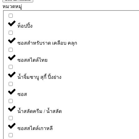
หมวดหมู่
ท็อปปิ้ง
ซอสสำหรับราด เคลือบ คลุก
ซอสสไตล์ไทย
น้ำจิ้มชาบู สุกี้ ปิ้งย่าง
ซอส
น้ำสลัดครีม / น้ำสลัด
ซอสสไตล์เกาหลี