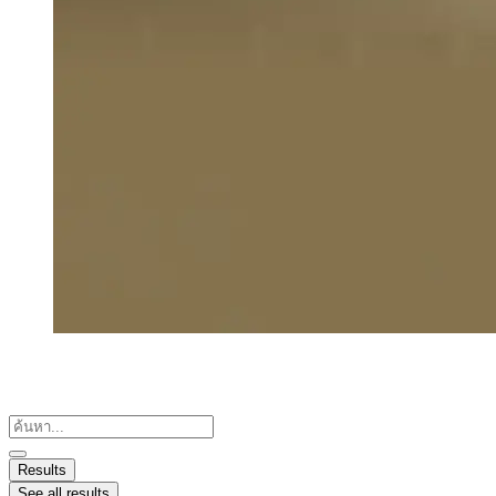
Search
...
Results
See all results