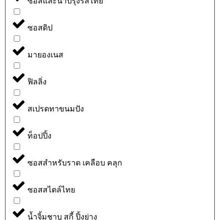
ซอสและน้ำปรุงรสไทย
ซอสดิป
มายองเนส
ฟิลลิ่ง
สเปรดทาขนมปัง
ท็อปปิ้ง
ซอสสำหรับราด เคลือบ คลุก
ซอสสไตล์ไทย
น้ำจิ้มชาบู สุกี้ ปิ้งย่าง