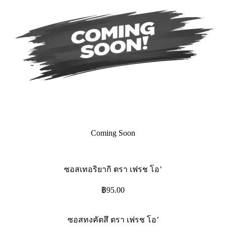
Coming Soon
ซอสเทอริยากิ ตรา เฟรช โอ’
฿
95.00
ซอสทงคัตสึ ตรา เฟรช โอ’