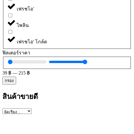
เฟรชโอ'
ไพลิน
เฟรชโอ' โกล์ด
ฟิลเตอร์ราคา
39
฿
—
215
฿
กรอง
สินค้าขายดี