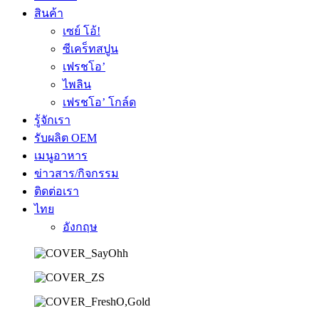
สินค้า
เซย์ โอ้!
ซีเคร็ทสปูน
เฟรชโอ’
ไพลิน
เฟรชโอ’ โกล์ด
รู้จักเรา
รับผลิต OEM
เมนูอาหาร
ข่าวสาร/กิจกรรม
ติดต่อเรา
ไทย
อังกฤษ