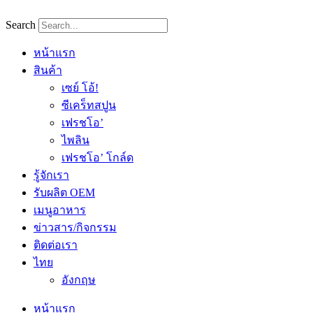
Skip
to
Search
content
หน้าแรก
สินค้า
เซย์ โอ้!
ซีเคร็ทสปูน
เฟรชโอ’
ไพลิน
เฟรชโอ’ โกล์ด
รู้จักเรา
รับผลิต OEM
เมนูอาหาร
ข่าวสาร/กิจกรรม
ติดต่อเรา
ไทย
อังกฤษ
หน้าแรก