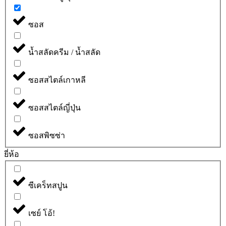
ซอส
น้ำสลัดครีม / น้ำสลัด
ซอสสไตล์เกาหลี
ซอสสไตล์ญี่ปุ่น
ซอสพิซซ่า
ยี่ห้อ
ซีเคร็ทสปูน
เซย์ โอ้!