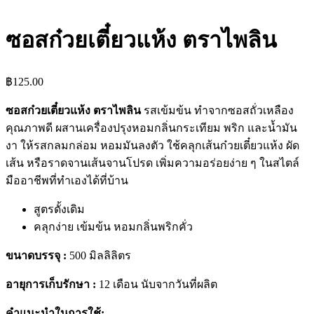
ซอสก๋วยเตี๋ยวแห้ง ตราไพลิน
฿
125.00
ซอสก๋วยเตี๋ยวแห้ง ตราไพลิน
รสเข้มข้น ทำจากซอสถั่วเหลือง
คุณภาพดี ผสานเครื่องปรุงหอมกลิ่นกระเทียม พริก และน้ำมัน
งา ให้รสกลมกล่อม หอมมันลงตัว ใช้คลุกเส้นก๋วยเตี๋ยวแห้ง ผัด
เส้น หรือราดจานเส้นจานโปรด เพิ่มความอร่อยง่าย ๆ ในสไตล์
มืออาชีพที่ทำเองได้ที่บ้าน
สูตรดั้งเดิม
คลุกง่าย เข้มข้น หอมกลิ่นพริกคั่ว
ขนาดบรรจุ :
500 มิลลิลิตร
อายุการเก็บรักษา :
12 เดือน นับจากวันที่ผลิต
คำแนะนำในการใช้: