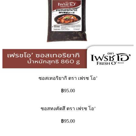
ซอสเทอริยากิ ตรา เฟรช โอ’
฿
95.00
ซอสทงคัตสึ ตรา เฟรช โอ’
฿
95.00