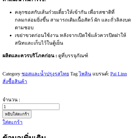
คลุกซอสกับเส้นก๋วยเตี๋ยวให้เข้ากัน เพื่อรสชาติที่
กลมกล่อมยิ่งขึ้น สามารถเติมเนื้อสัตว์ ผัก และถั่วลิสงบด
ตามชอบ
เขย่าขวดก่อนใช้งาน หลังจากเปิดใช้แล้วควรปิดฝาให้
สนิทและเก็บไว้ในตู้เย็น
ผลิตและควรบริโภคก่อน :
ดูที่บรรจุภัณฑ์
Category
ซอสและน้ำปรุงรสไทย
Tag
ไพลิน
แบรนด์:
Pai Linn
สั่งซื้อสินค้า
จำนวน :
จำนวน
หยิบใส่ตะกร้า
ซอส
ใส่ตะกร้า
ก๋วยเตี๋ยว
แห้ง
ตรา