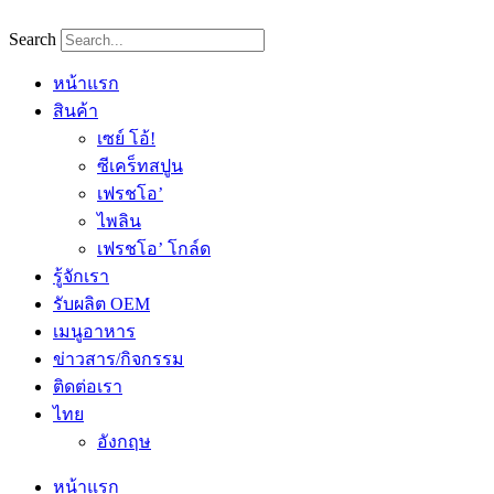
Skip
to
Search
content
หน้าแรก
สินค้า
เซย์ โอ้!
ซีเคร็ทสปูน
เฟรชโอ’
ไพลิน
เฟรชโอ’ โกล์ด
รู้จักเรา
รับผลิต OEM
เมนูอาหาร
ข่าวสาร/กิจกรรม
ติดต่อเรา
ไทย
อังกฤษ
หน้าแรก