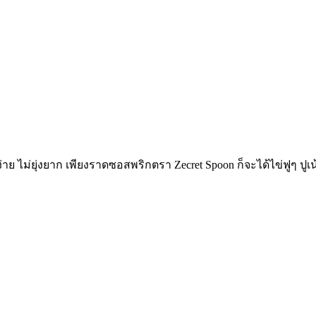
าย ไม่ยุ่งยาก เพียงราดซอสพริกตรา Zecret Spoon ก็จะได้
ไข่ฟูๆ ปู