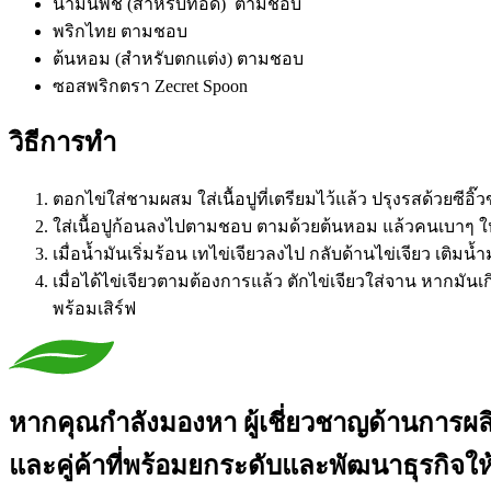
น้ำมันพืช (สำหรับทอด)
ตามชอบ
พริกไทย
ตามชอบ
ต้นหอม (
สำหรับตกแต่ง)
ตามชอบ
ซอสพริกตรา Zecret Spoon
วิธีการทำ
ตอกไข่ใส่ชามผสม ใส่เนื้อปูที่เตรียมไว้แล้ว ปรุงรสด้วยซีอิ
ใส่เนื้อปูก้อนลงไปตามชอบ ตามด้วยต้นหอม แล้วคนเบาๆ ให้เ
เมื่อน้ำมันเริ่มร้อน เทไข่เจียวลงไป กลับด้านไข่เจียว เต
เมื่อได้ไข่เจียวตามต้องการแล้ว ตักไข่เจียวใส่จาน หากมั
พร้อมเสิร์ฟ
หากคุณกำลังมองหา ผู้เชี่ยวชาญด้านการผ
และคู่ค้าที่พร้อมยกระดับและพัฒนาธุรกิจให