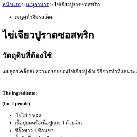
หน้าแรก
>
เมนูอาหาร
>
ไข่เจียวปูราดซอสพริก
เมนูคู่น้ำจิ้มรสเด็ด
ไข่เจียวปูราดซอสพริก
วัตถุดิบที่ต้องใช้
เผยสูตรเคล็ดลับความอร่อยของไข่เจียวปู ด้วยวิธีการทำที่แสนจะง่
The ingredients :
(for 2 people)
ไข่ไก่
4 ฟอง
เนื้อปูบดหรือ
เนื้อปูแกะ
1 ถ้วยเล็ก
ซีอิ๊วขาว
1 ช้อนชา