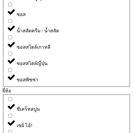
ซอส
น้ำสลัดครีม / น้ำสลัด
ซอสสไตล์เกาหลี
ซอสสไตล์ญี่ปุ่น
ซอสพิซซ่า
ยี่ห้อ
ซีเคร็ทสปูน
เซย์ โอ้!