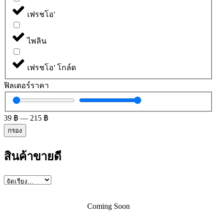
เฟรชโอ'
ไพลิน
เฟรชโอ' โกล์ด
ฟิลเตอร์ราคา
39
฿
—
215
฿
กรอง
สินค้าขายดี
Coming Soon