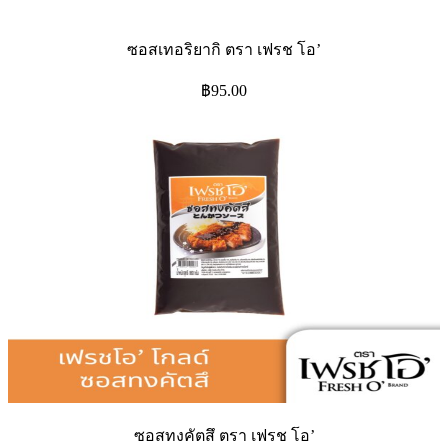
ซอสเทอริยากิ ตรา เฟรช โอ’
฿
95.00
ซอสทงคัตสึ ตรา เฟรช โอ’