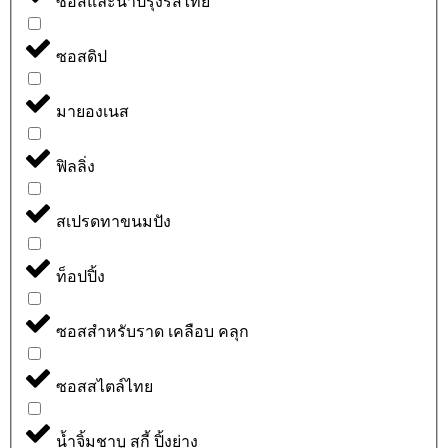
ซอสและน้ำปรุงรสไทย
ซอสดิป
มายองเนส
ฟิลลิ่ง
สเปรดทาขนมปัง
ท็อปปิ้ง
ซอสสำหรับราด เคลือบ คลุก
ซอสสไตล์ไทย
น้ำจิ้มชาบู สุกี้ ปิ้งย่าง