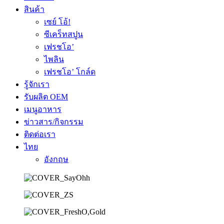
สินค้า
เซย์ โอ้!
ซีเคร็ทสปูน
เฟรชโอ’
ไพลิน
เฟรชโอ’ โกล์ด
รู้จักเรา
รับผลิต OEM
เมนูอาหาร
ข่าวสาร/กิจกรรม
ติดต่อเรา
ไทย
อังกฤษ