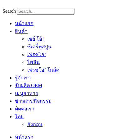
Skip
to
Search
content
หน้าแรก
สินค้า
เซย์ โอ้!
ซีเคร็ทสปูน
เฟรชโอ’
ไพลิน
เฟรชโอ’ โกล์ด
รู้จักเรา
รับผลิต OEM
เมนูอาหาร
ข่าวสาร/กิจกรรม
ติดต่อเรา
ไทย
อังกฤษ
หน้าแรก