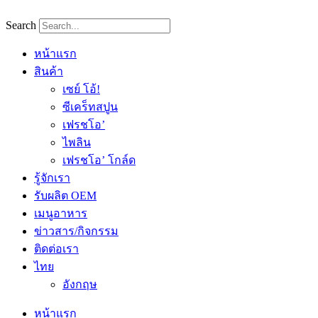
Skip
to
Search
content
หน้าแรก
สินค้า
เซย์ โอ้!
ซีเคร็ทสปูน
เฟรชโอ’
ไพลิน
เฟรชโอ’ โกล์ด
รู้จักเรา
รับผลิต OEM
เมนูอาหาร
ข่าวสาร/กิจกรรม
ติดต่อเรา
ไทย
อังกฤษ
หน้าแรก