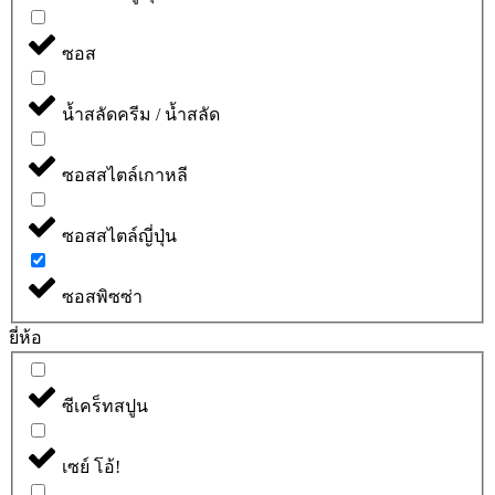
ซอส
น้ำสลัดครีม / น้ำสลัด
ซอสสไตล์เกาหลี
ซอสสไตล์ญี่ปุ่น
ซอสพิซซ่า
ยี่ห้อ
ซีเคร็ทสปูน
เซย์ โอ้!