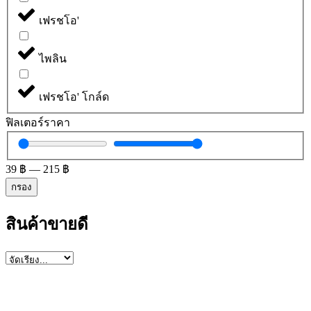
เฟรชโอ'
ไพลิน
เฟรชโอ' โกล์ด
ฟิลเตอร์ราคา
39
฿
—
215
฿
กรอง
สินค้าขายดี