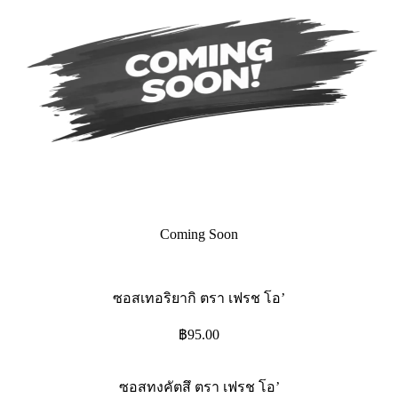
Coming Soon
ซอสเทอริยากิ ตรา เฟรช โอ’
฿
95.00
ซอสทงคัตสึ ตรา เฟรช โอ’