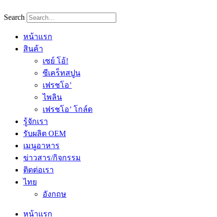
Skip
to
Search
content
หน้าแรก
สินค้า
เซย์ โอ้!
ซีเคร็ทสปูน
เฟรชโอ’
ไพลิน
เฟรชโอ’ โกล์ด
รู้จักเรา
รับผลิต OEM
เมนูอาหาร
ข่าวสาร/กิจกรรม
ติดต่อเรา
ไทย
อังกฤษ
หน้าแรก