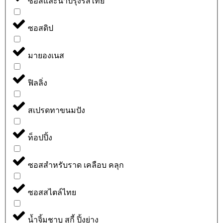
ซอสและน้ำปรุงรสไทย
ซอสดิป
มายองเนส
ฟิลลิ่ง
สเปรดทาขนมปัง
ท็อปปิ้ง
ซอสสำหรับราด เคลือบ คลุก
ซอสสไตล์ไทย
น้ำจิ้มชาบู สุกี้ ปิ้งย่าง