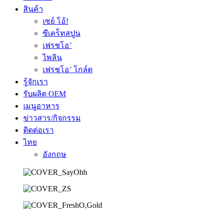
สินค้า
เซย์ โอ้!
ซีเคร็ทสปูน
เฟรชโอ’
ไพลิน
เฟรชโอ’ โกล์ด
รู้จักเรา
รับผลิต OEM
เมนูอาหาร
ข่าวสาร/กิจกรรม
ติดต่อเรา
ไทย
อังกฤษ