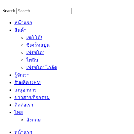
Skip
to
Search
content
หน้าแรก
สินค้า
เซย์ โอ้!
ซีเคร็ทสปูน
เฟรชโอ’
ไพลิน
เฟรชโอ’ โกล์ด
รู้จักเรา
รับผลิต OEM
เมนูอาหาร
ข่าวสาร/กิจกรรม
ติดต่อเรา
ไทย
อังกฤษ
หน้าแรก