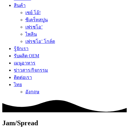
สินค้า
เซย์ โอ้!
ซีเคร็ทสปูน
เฟรชโอ’
ไพลิน
เฟรชโอ’ โกล์ด
รู้จักเรา
รับผลิต OEM
เมนูอาหาร
ข่าวสาร/กิจกรรม
ติดต่อเรา
ไทย
อังกฤษ
Jam/Spread