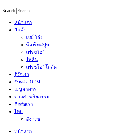
Skip
to
Search
content
หน้าแรก
สินค้า
เซย์ โอ้!
ซีเคร็ทสปูน
เฟรชโอ’
ไพลิน
เฟรชโอ’ โกล์ด
รู้จักเรา
รับผลิต OEM
เมนูอาหาร
ข่าวสาร/กิจกรรม
ติดต่อเรา
ไทย
อังกฤษ
หน้าแรก