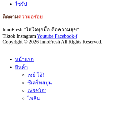
ไซรัป
ติดตาม
ความอร่อย
InnoFresh “ใส่ใจทุกมื้อ คือความสุข”
Tiktok
Instagram
Youtube
Facebook-f
Copyright © 2026 InnoFresh All Rights Reserved.
หน้าแรก
สินค้า
เซย์ โอ้!
ซีเคร็ทสปูน
เฟรชโอ’
ไพลิน
เฟรชโอ’ โกล์ด
รู้จักเรา
รับผลิต OEM
เมนูอาหาร
ข่าวสาร/กิจกรรม