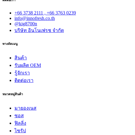
+66 3738 2111 , +66 3763 0239
info@innofresh.co.th
@kig8700n
บริษัท อินโนเฟรช จำกัด
ทางลัดเมนู
สินค้า
รับผลิต OEM
รู้จักเรา
ติดต่อเรา
หมวดหมู่สินค้า
มายองเนส
ซอส
ฟิลลิ่ง
ไซรัป