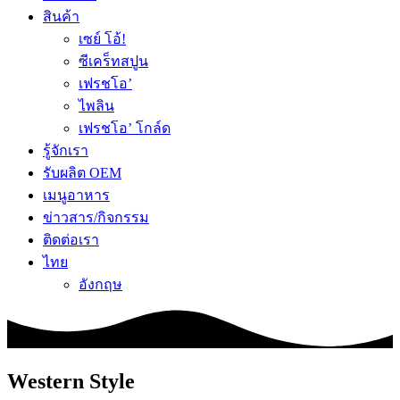
สินค้า
เซย์ โอ้!
ซีเคร็ทสปูน
เฟรชโอ’
ไพลิน
เฟรชโอ’ โกล์ด
รู้จักเรา
รับผลิต OEM
เมนูอาหาร
ข่าวสาร/กิจกรรม
ติดต่อเรา
ไทย
อังกฤษ
Western Style