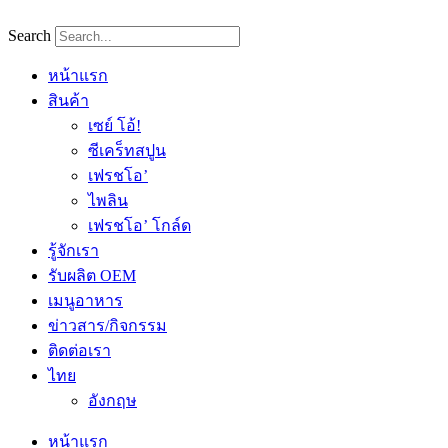
Skip
to
Search
content
หน้าแรก
สินค้า
เซย์ โอ้!
ซีเคร็ทสปูน
เฟรชโอ’
ไพลิน
เฟรชโอ’ โกล์ด
รู้จักเรา
รับผลิต OEM
เมนูอาหาร
ข่าวสาร/กิจกรรม
ติดต่อเรา
ไทย
อังกฤษ
หน้าแรก