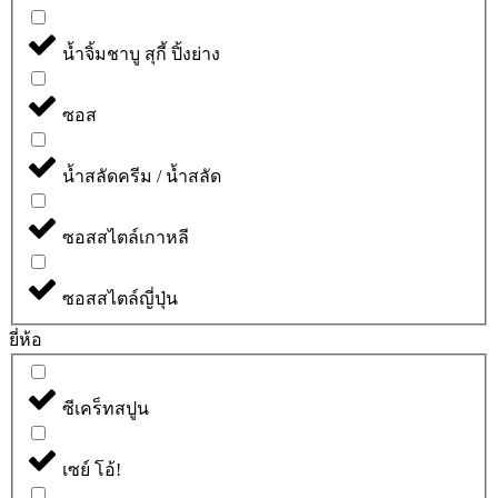
น้ำจิ้มชาบู สุกี้ ปิ้งย่าง
ซอส
น้ำสลัดครีม / น้ำสลัด
ซอสสไตล์เกาหลี
ซอสสไตล์ญี่ปุ่น
ยี่ห้อ
ซีเคร็ทสปูน
เซย์ โอ้!