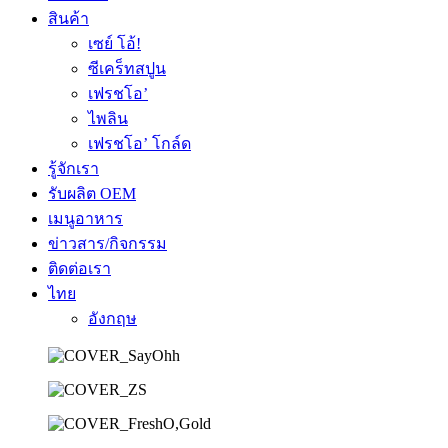
สินค้า
เซย์ โอ้!
ซีเคร็ทสปูน
เฟรชโอ’
ไพลิน
เฟรชโอ’ โกล์ด
รู้จักเรา
รับผลิต OEM
เมนูอาหาร
ข่าวสาร/กิจกรรม
ติดต่อเรา
ไทย
อังกฤษ