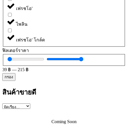
เฟรชโอ'
ไพลิน
เฟรชโอ' โกล์ด
ฟิลเตอร์ราคา
39
฿
—
215
฿
กรอง
สินค้าขายดี
Coming Soon