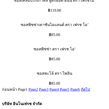
ซอสเคลือบไก่เกาหลี สูตรฮอต ฮันนี่ ตรา เฟรชโอ’
฿
119.00
ซอสพิซซ่าเทาซันไอแลนด์ ตรา เฟรช โอ’
฿
85.00
ซอสพิซซ่า ตรา เฟรช โอ’
฿
85.00
ซอสพะโล้ ตรา ไพลิน
฿
85.00
ก่อนหน้า
Page
1
Page
2
Page
3
Page
4
Page
5
Page
6
ถัดไป
บริษัท อินโนเฟรช จำกัด