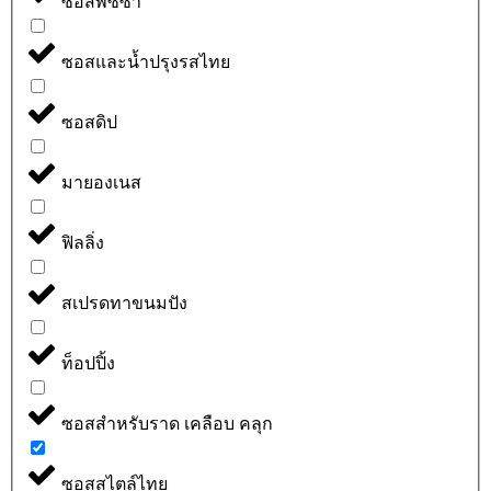
ซอสพิซซ่า
ซอสและน้ำปรุงรสไทย
ซอสดิป
มายองเนส
ฟิลลิ่ง
สเปรดทาขนมปัง
ท็อปปิ้ง
ซอสสำหรับราด เคลือบ คลุก
ซอสสไตล์ไทย